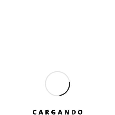
TOP PRODUCTOS
RISINGSUN - RS9856F Desenllantadora
Automática para Neumáticos OTR 440V/60HZ/
3HP
VER PRODUCTO
PRODUCTOS ESPECIALES
C
A
R
G
A
N
D
O