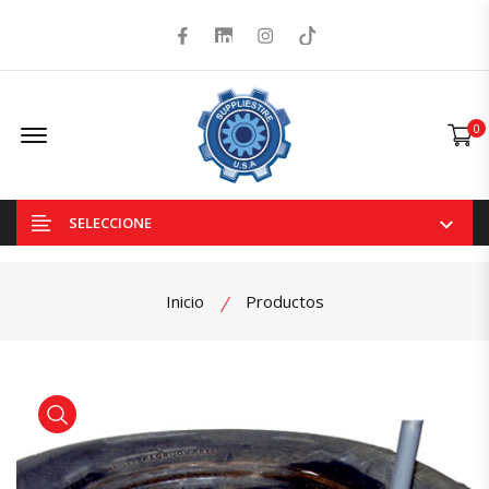
Facebook
LinkedIn
Instagram
Tiktok
Offcanvas Menu Open
0
SELECCIONE
Inicio
Productos
product view